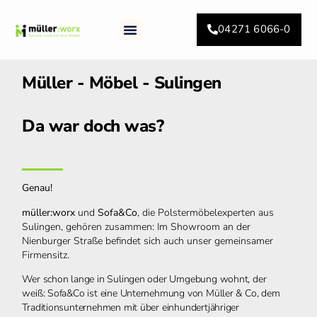
04271 6066-0
WIR KÖNNEN
Müller - Möbel - Sulingen
Da war doch was?
Genau!
müller:worx
und
Sofa&Co
, die Polstermöbelexperten aus
Sulingen, gehören zusammen: Im Showroom an der
Nienburger Straße befindet sich auch unser gemeinsamer
Firmen
sitz.
Wer schon lange in Sulingen oder Umgebung wohnt, der
weiß: Sofa&Co ist eine Unternehmung von Müller & Co, dem
Traditionsunternehmen
mit über einhundertjähriger